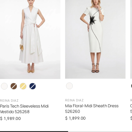
Color
C
Color
REINA DIAZ
REINA DIAZ
Mia Floral-Midi Sheath Dress
París Tech Sleeveless Midi
526260
Vestido 526268
Precio
$ 1,899.00
Precio
$ 1,989.00
regular
regular