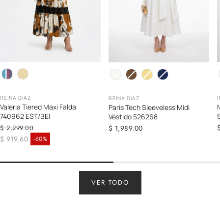
Color
C
Color
REINA DIAZ
REINA DIAZ
Valeria Tiered Maxi Falda
París Tech Sleeveless Midi
740962 EST/BEI
Vestido 526268
Precio
$ 1,989.00
$ 2,299.00
Precio regular
regular
$ 919.60
-60%
Precio de venta
VER TODO