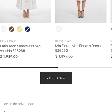
Color
C
Color
REINA DIAZ
REINA DIAZ
Mia Floral-Midi Sheath Dress
París Tech Sleeveless Midi
526260
Vestido 526268
Precio
$ 1,899.00
Precio
$ 1,989.00
regular
regular
VER TODO
Aviso de privacidad