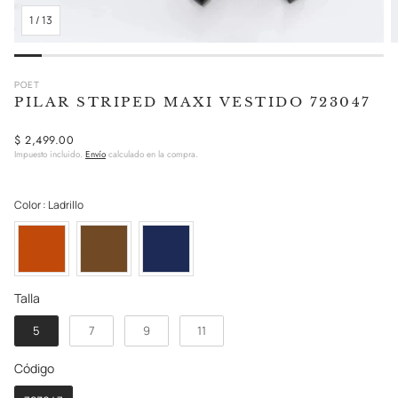
1
/
13
POET
PILAR STRIPED MAXI VESTIDO 723047
Precio
$ 2,499.00
Impuesto incluido.
Envío
calculado en la compra.
regular
Color
Color
:
Ladrillo
Talla
Talla
5
7
9
11
Código
Código