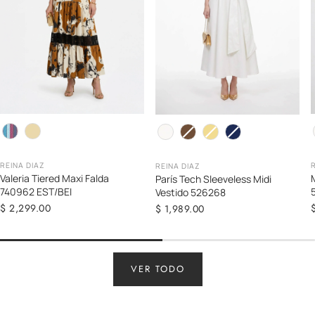
Color
C
Color
REINA DIAZ
REINA DIAZ
Valeria Tiered Maxi Falda
París Tech Sleeveless Midi
740962 EST/BEI
Vestido 526268
Precio
$ 2,299.00
Precio
$ 1,989.00
regular
regular
VER TODO